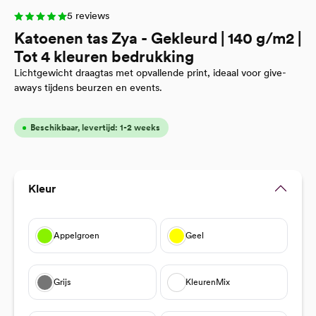
5 reviews
Katoenen tas Zya - Gekleurd | 140 g/m2 |
Tot 4 kleuren bedrukking
Lichtgewicht draagtas met opvallende print, ideaal voor give-
aways tijdens beurzen en events.
Beschikbaar, levertijd: 1-2 weeks
Selecteer
Kleur
Appelgroen
Geel
Grijs
KleurenMix