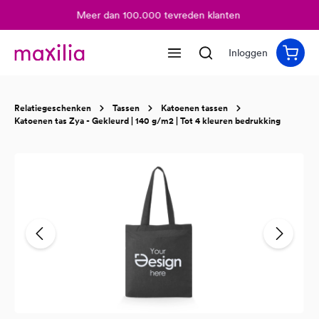
Meer dan 100.000 tevreden klanten
hoofdinhoud
Inloggen
Relatiegeschenken
Tassen
Katoenen tassen
Katoenen tas Zya - Gekleurd | 140 g/m2 | Tot 4 kleuren bedrukking
Afbeeldingengalerij overslaan