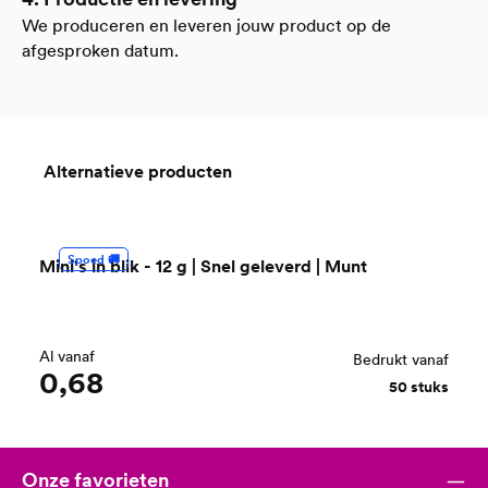
We produceren en leveren jouw product op de
afgesproken datum.
Alternatieve producten
Productgalerij overslaan
Spoed 🚚
Mini's in blik - 12 g | Snel geleverd | Munt
Al vanaf
Bedrukt vanaf
0,68
50 stuks
Onze favorieten