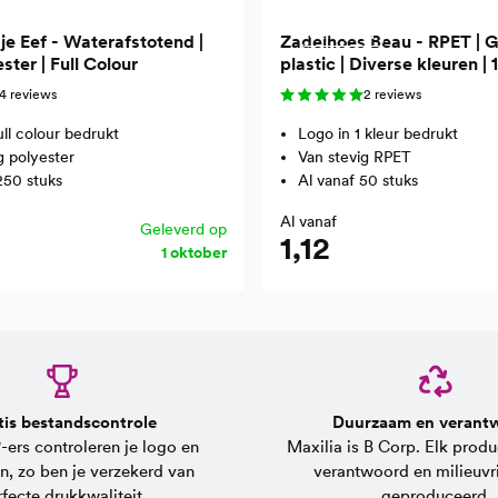
Gerecycled
je Eef - Waterafstotend |
Zadelhoes Beau - RPET | 
ster | Full Colour
plastic | Diverse kleuren | 
bedrukking
4 reviews
2 reviews
ull colour bedrukt
Logo in 1 kleur bedrukt
g polyester
Van stevig RPET
250 stuks
Al vanaf 50 stuks
Al vanaf
Geleverd op
1,12
1 oktober
tis bestandscontrole
Duurzaam en verant
ers controleren je logo en
Maxilia is B Corp. Elk produc
n, zo ben je verzekerd van
verantwoord en milieuvri
fecte drukkwaliteit.
geproduceerd.