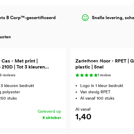
ots B Corp™-gecertificeerd
Snelle levering, sch
ducten
Gerecycled
Cas - Met print |
Zadelhoes Noor - RPET | 
210D | Tot 3 kleuren
plastic | Snel
ng
5 reviews
1 review
-3 kleuren bedrukt
Logo in 1 kleur bedrukt
g polyester
Van stevig RPET
250 stuks
Al vanaf 100 stuks
Al vanaf
Geleverd op
1,40
8 oktober