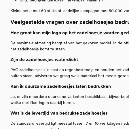
MKB bedrijven die lokaal herkenbaar willen zijn
Kleine actie met 50 stuks of landelijke campagne met 50.000 za
Veelgestelde vragen over zadelhoesjes bed
Hoe groot kan mijn logo op het zadelhoesje worden ged
De maximale afmeting hangt af van het gekozen model. In de offe
het zadelhoesje komt te staan.
Zijn de zadelhoesjes waterdicht
PVC zadelhoesjes zijn spat en regenbestendig en houden het zadel
buiten staan, adviseren we graag welk materiaal het meest geschik
Kan ik duurzame zadelhoesjes laten bedrukken
Ja, er zijn meerdere duurzame varianten beschikbaar, bijvoorbeel
welke certificeringen daarbij horen.
Wat is de levertijd van bedrukte zadelhoesjes
De standaard levertijd ligt meestal tussen 7 en 10 werkdagen na