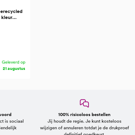
Gerecycled
1 kleur
Geleverd op
21 augustus
woord
100% risicoloos bestellen
t is sociaal
Jij houdt de regie. Je kunt kosteloos
endelijk
wijzigen of annuleren totdat je de drukproef
definitief goedkeurt.