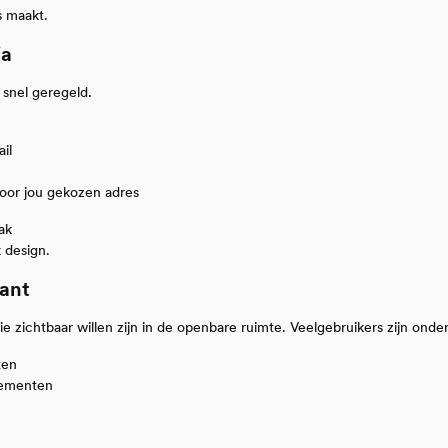
s maakt.
ia
 snel geregeld.
il
oor jou gekozen adres
ak
k design.
sant
ie zichtbaar willen zijn in de openbare ruimte. Veelgebruikers zijn onde
ten
nementen