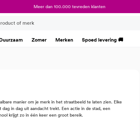
Meer dan 100.000 tevreden klanten
Duurzaam
Zomer
Merken
Spoed levering 🚚
lbare manier om je merk in het straatbeeld te laten zien. Elke
 dag in dag uit aandacht trekt. Een actie in de stad, een
l krijgt zo in één keer een groot bereik.
isstijl, doel en budget. Van een kleine, lokale actie tot een
t altijd persoonlijk advies en een ontwerp dat klopt.