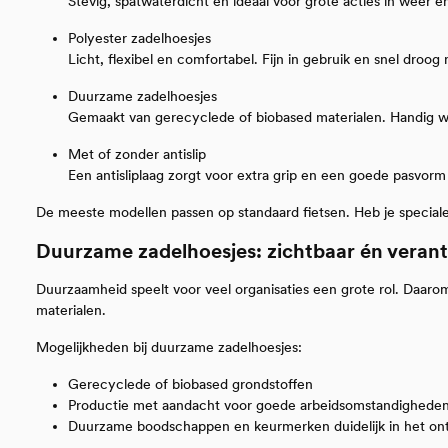
Stevig, spatwaterdicht en ideaal voor grote acties in weer e
Polyester zadelhoesjes
Licht, flexibel en comfortabel. Fijn in gebruik en snel droog 
Duurzame zadelhoesjes
Gemaakt van gerecyclede of biobased materialen. Handig w
Met of zonder antislip
Een antisliplaag zorgt voor extra grip en een goede pasvorm
De meeste modellen passen op standaard fietsen. Heb je speciale 
Duurzame zadelhoesjes: zichtbaar én vera
Duurzaamheid speelt voor veel organisaties een grote rol. Daar
materialen.
Mogelijkheden bij duurzame zadelhoesjes:
Gerecyclede of biobased grondstoffen
Productie met aandacht voor goede arbeidsomstandighede
Duurzame boodschappen en keurmerken duidelijk in het on