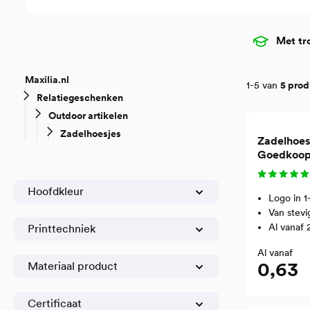
Met tr
Maxilia.nl
1-5 van
5 pro
Relatiegeschenken
Outdoor artikelen
Zadelhoesjes
Zadelhoes 
Goedkoop 
bedrukki
Hoofdkleur
Logo in 1
Van stevi
Al vanaf 
Printtechniek
Al vanaf
0,63
Materiaal product
Certificaat