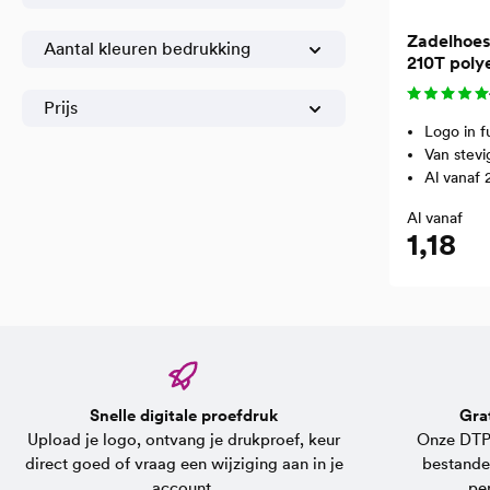
Zadelhoes
Aantal kleuren bedrukking
210T polye
Prijs
Logo in f
Van stevi
Al vanaf 
Al vanaf
1,18
Snelle digitale proefdruk
Gra
Upload je logo, ontvang je drukproef, keur
Onze DTP-
direct goed of vraag een wijziging aan in je
bestande
account.
per