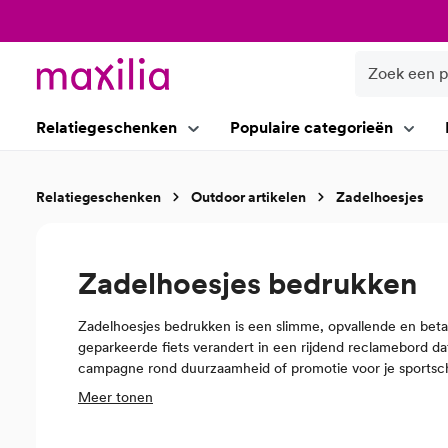
oekopdracht
Ga naar de hoofdnavigatie
Relatiegeschenken
Populaire categorieën
Relatiegeschenken
Outdoor artikelen
Zadelhoesjes
Zadelhoesjes bedrukken
Zadelhoesjes bedrukken is een slimme, opvallende en betaa
geparkeerde fiets verandert in een rijdend reclamebord dat
campagne rond duurzaamheid of promotie voor je sportschoo
Bij Maxilia zorgen we dat jouw zadelhoesjes passen bij je hu
Meer tonen
grote landelijke campagne met tienduizenden stuks, je krijg