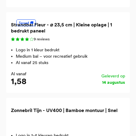
Spoed 🚚
Strandbal Fleur - ⌀ 23,5 cm | Kleine oplage | 1
bedrukt paneel
9 reviews
Logo in 1 kleur bedrukt
Medium bal – voor recreatief gebruik
Al vanaf 25 stuks
Al vanaf
Geleverd op
1,58
14 augustus
Zonnebril Tijn - UV400 | Bamboe montuur | Snel
Logo in 1-4 kleuren bedrukt