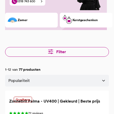
0318 743 600
Zomer
Kerstgeschenken
Filter
1-12 van
77 producten
Goedkoop
Zonnebril Palma - UV400 | Gekleurd | Beste prijs
72 reviews