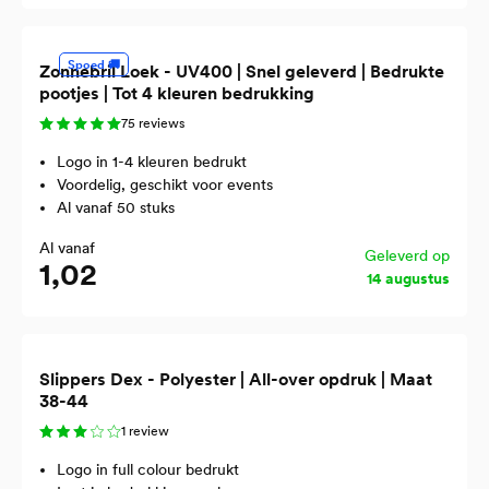
Spoed 🚚
Zonnebril Loek - UV400 | Snel geleverd | Bedrukte
pootjes | Tot 4 kleuren bedrukking
75 reviews
Logo in 1-4 kleuren bedrukt
Voordelig, geschikt voor events
Al vanaf 50 stuks
Al vanaf
Geleverd op
1,02
14 augustus
Slippers Dex - Polyester | All-over opdruk | Maat
38-44
1 review
Logo in full colour bedrukt