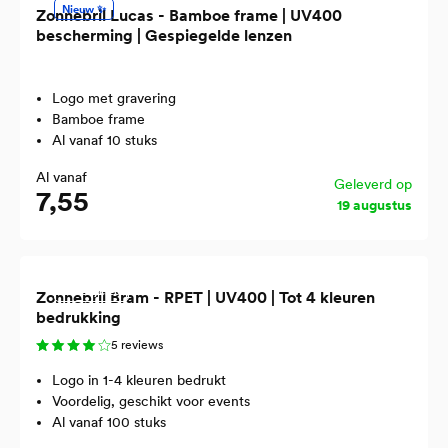
Nieuw ✨
Zonnebril Lucas - Bamboe frame | UV400
bescherming | Gespiegelde lenzen
Logo met gravering
Bamboe frame
Al vanaf 10 stuks
Al vanaf
Geleverd op
7,55
19 augustus
Gerecycled
Zonnebril Bram - RPET | UV400 | Tot 4 kleuren
bedrukking
5 reviews
Logo in 1-4 kleuren bedrukt
Voordelig, geschikt voor events
Al vanaf 100 stuks