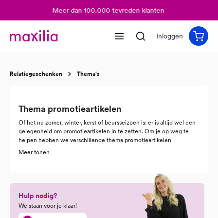
Meer dan 100.000 tevreden klanten
hoofdinhoud
Inloggen
Relatiegeschenken
Thema's
Thema promotieartikelen
Of het nu zomer, winter, kerst of beursseizoen is: er is altijd wel een
gelegenheid om promotieartikelen in te zetten. Om je op weg te
helpen hebben we verschillende thema promotieartikelen
gecategoriseerd. Voor elk thema en elk seizoen een eigen pagina
Meer tonen
met de beste promotieartikelen die passen bij het moment waar jij je
bedrijf in het zonnetje wil zetten. Want: welk seizoen het ook is, je
logo mag altijd shinen!
Hulp nodig?
We staan voor je klaar!