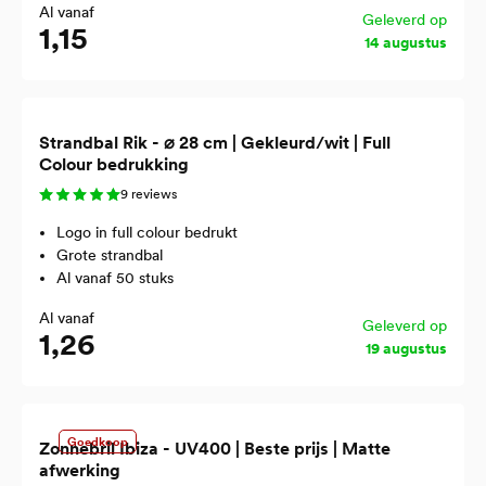
Al vanaf
Geleverd op
1,15
14 augustus
Strandbal Rik - ⌀ 28 cm | Gekleurd/wit | Full
Colour bedrukking
9 reviews
Logo in full colour bedrukt
Grote strandbal
Al vanaf 50 stuks
Al vanaf
Geleverd op
1,26
19 augustus
Goedkoop
Zonnebril Ibiza - UV400 | Beste prijs | Matte
afwerking