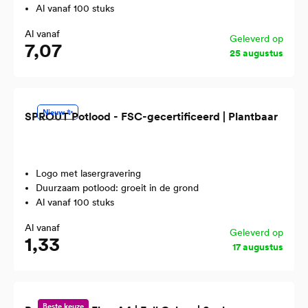
Al vanaf 100 stuks
Al vanaf
Geleverd op
7,07
25 augustus
Nieuw ✨
SPROUT Potlood - FSC-gecertificeerd | Plantbaar
Logo met lasergravering
Duurzaam potlood: groeit in de grond
Al vanaf 100 stuks
Al vanaf
Geleverd op
1,33
17 augustus
Beste keuze