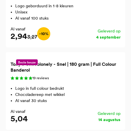
Logo geborduurd in 1-8 kleuren
Unisex
Al vanaf 100 stuks
Al vanaf
Geleverd op
2,94
-10%
3,27
4 september
Beste keuze
Tony's Chocolonely - Snel | 180 gram | Full Colour
Banderol
19 reviews
Logo in full colour bedrukt
Chocoladereep met wikkel
Al vanaf 30 stuks
Al vanaf
Geleverd op
5,04
14 augustus