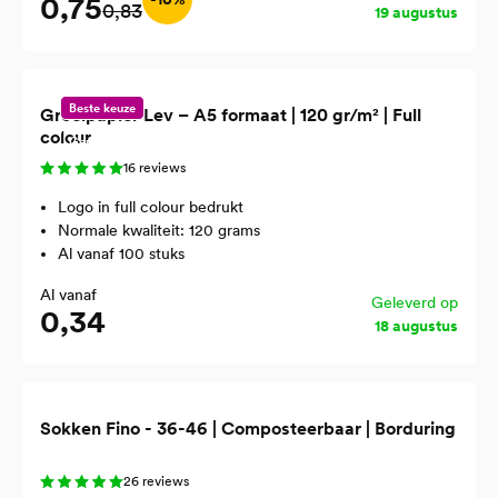
0,75
0,83
19 augustus
Beste keuze
Groeipapier Lev – A5 formaat | 120 gr/m² | Full
colour
Gerecycled
16 reviews
Logo in full colour bedrukt
Normale kwaliteit: 120 grams
Al vanaf 100 stuks
Al vanaf
Geleverd op
0,34
18 augustus
Sokken Fino - 36-46 | Composteerbaar | Borduring
26 reviews