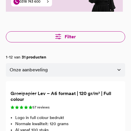
0318 743 600
Filter
1-12 van
31 producten
Gerecycled
Groeipapier Lev – A6 formaat | 120 gr/m² | Full
colour
57 reviews
Logo in full colour bedrukt
Normale kwaliteit: 120 grams
Al vanaf 100 stuks