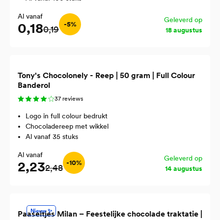
Al vanaf
Geleverd op
0,18
-5%
0,19
18 augustus
Tony's Chocolonely - Reep | 50 gram | Full Colour
Banderol
37 reviews
Logo in full colour bedrukt
Chocoladereep met wikkel
Al vanaf 35 stuks
Al vanaf
Geleverd op
2,23
-10%
2,48
14 augustus
Nieuw ✨
Paaseitjes Milan – Feestelijke chocolade traktatie |