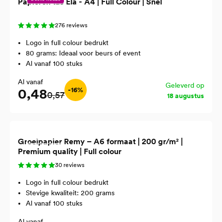
Papieren tas Ela - A4 | Full Colour | Snel
276 reviews
Logo in full colour bedrukt
80 grams: Ideaal voor beurs of event
Al vanaf 100 stuks
Al vanaf
Geleverd op
0,48
-16%
0,57
18 augustus
Gerecycled
Groeipapier Remy – A6 formaat | 200 gr/m² |
Premium quality | Full colour
30 reviews
Logo in full colour bedrukt
Stevige kwaliteit: 200 grams
Al vanaf 100 stuks
Al vanaf