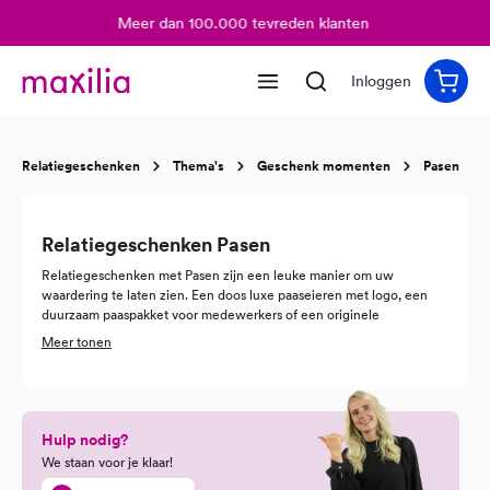
Meer dan 100.000 tevreden klanten
hoofdinhoud
Inloggen
Relatiegeschenken
Thema's
Geschenk momenten
Pasen
Relatiegeschenken Pasen
Relatiegeschenken met Pasen zijn een leuke manier om uw
waardering te laten zien. Een doos luxe paaseieren met logo, een
duurzaam paaspakket voor medewerkers of een originele
paasattentie voor klanten: het zorgt voor een glimlach én extra
Meer tonen
aandacht voor uw merk. Juist rond Pasen, wanneer de lente begint
en iedereen weer vooruitkijkt, valt zo’n gebaar extra op.
Bij Maxilia denken we graag mee over paasgeschenken die passen
bij uw organisatie, uw budget en uw boodschap.
Hulp nodig?
We staan voor je klaar!