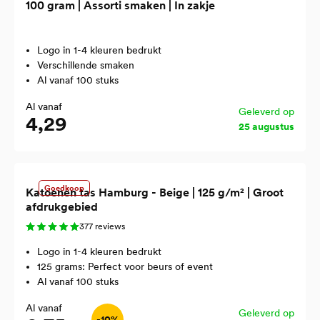
100 gram | Assorti smaken | In zakje
Logo in 1-4 kleuren bedrukt
Verschillende smaken
Al vanaf 100 stuks
Al vanaf
Geleverd op
4,29
25 augustus
Goedkoop
Katoenen tas Hamburg - Beige | 125 g/m² | Groot
afdrukgebied
377 reviews
Logo in 1-4 kleuren bedrukt
125 grams: Perfect voor beurs of event
Al vanaf 100 stuks
Al vanaf
Geleverd op
-10%