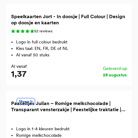
Speelkaarten Jort - In doosje | Full Colour | Design
op doosje en kaarten
52 reviews
Logo in full colour bedrukt
Kies taal: EN, FR, DE of NL
Al vanaf 50 stuks
Al vanaf
Geleverd op
1,37
28 augustus
Nieuw ✨
Paaseitjes Julian – Romige melkchocolade |
Transparant vensterzakje | Feestelijke traktatie |
Ideaal als geschenk
Logo in 1-4 kleuren bedrukt
Romige melkchocolade