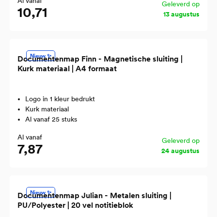
Al vanaf
Geleverd op
10,71
13 augustus
Nieuw ✨
Documentenmap Finn - Magnetische sluiting |
Kurk materiaal | A4 formaat
Logo in 1 kleur bedrukt
Kurk materiaal
Al vanaf 25 stuks
Al vanaf
Geleverd op
7,87
24 augustus
Nieuw ✨
Documentenmap Julian - Metalen sluiting |
PU/Polyester | 20 vel notitieblok