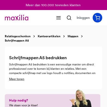
Meer dan 100.000 tevreden klanten
hoofdinhoud
Inloggen
Relatiegeschenken
Kantoorartikelen
Mappen
Schrijfmappen A5
Schrijfmappen A5 bedrukken
Schrijfmappen A5 bedrukken is een eenvoudige manier om direct
professioneel over te komen bij klanten en relaties. Met een
compacte schrijfmap met uw logo houdt u notities, documenten en
visitekaartjes overzichtelijk bij elkaar, terwijl uw merk steeds in beeld
Meer tonen
blijft.
Maxilia helpt u met schrijfmappen A5 die passen bij uw organisatie
en uw huisstijl. Van een eenvoudig model voor dagelijks gebruik tot
een luxe uitvoering als premium relatiegeschenk, wij begeleiden u
Hulp nodig?
vanaf het eerste idee tot en met de levering.
We staan voor je klaar!