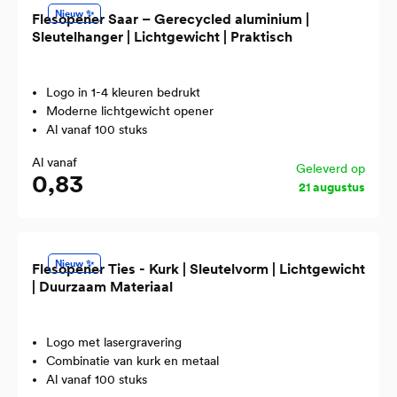
Nieuw ✨
Flesopener Saar – Gerecycled aluminium |
Sleutelhanger | Lichtgewicht | Praktisch
Logo in 1-4 kleuren bedrukt
Moderne lichtgewicht opener
Al vanaf 100 stuks
Al vanaf
Geleverd op
0,83
21 augustus
Nieuw ✨
Flesopener Ties - Kurk | Sleutelvorm | Lichtgewicht
| Duurzaam Materiaal
Logo met lasergravering
Combinatie van kurk en metaal
Al vanaf 100 stuks