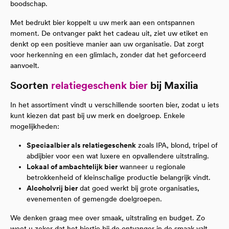
boodschap.
Met bedrukt bier koppelt u uw merk aan een ontspannen
moment. De ontvanger pakt het cadeau uit, ziet uw etiket en
denkt op een positieve manier aan uw organisatie. Dat zorgt
voor herkenning en een glimlach, zonder dat het geforceerd
aanvoelt.
Soorten
relatiegeschenk bier
bij Maxilia
In het assortiment vindt u verschillende soorten bier, zodat u iets
kunt kiezen dat past bij uw merk en doelgroep. Enkele
mogelijkheden:
Speciaalbier als relatiegeschenk
zoals IPA, blond, tripel of
abdijbier voor een wat luxere en opvallendere uitstraling.
Lokaal of ambachtelijk bier
wanneer u regionale
betrokkenheid of kleinschalige productie belangrijk vindt.
Alcoholvrij bier
dat goed werkt bij grote organisaties,
evenementen of gemengde doelgroepen.
We denken graag mee over smaak, uitstraling en budget. Zo
weet u zeker dat het biertje bij de ontvanger in de smaak valt.