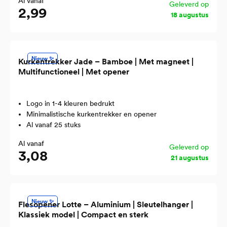
Al vanaf
Geleverd op
2,99
18 augustus
Nieuw ✨
Kurkentrekker Jade – Bamboe | Met magneet |
Multifunctioneel | Met opener
Logo in 1-4 kleuren bedrukt
Minimalistische kurkentrekker en opener
Al vanaf 25 stuks
Al vanaf
Geleverd op
3,08
21 augustus
Nieuw ✨
Flesopener Lotte – Aluminium | Sleutelhanger |
Klassiek model | Compact en sterk