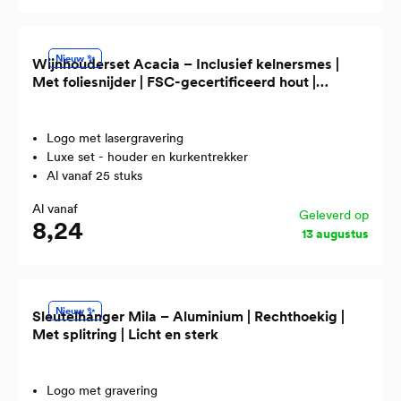
Nieuw ✨
Wijnhouderset Acacia – Inclusief kelnersmes |
Met foliesnijder | FSC-gecertificeerd hout |
Fleshouder & opbergbox
Logo met lasergravering
Luxe set - houder en kurkentrekker
Al vanaf 25 stuks
Al vanaf
Geleverd op
8,24
13 augustus
Nieuw ✨
Sleutelhanger Mila – Aluminium | Rechthoekig |
Met splitring | Licht en sterk
Logo met gravering