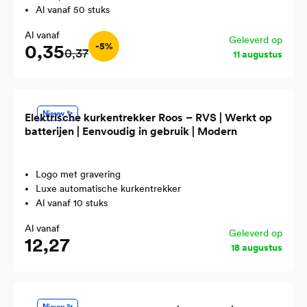
Al vanaf 50 stuks
Al vanaf
Geleverd op
0,35
-5%
0,37
11 augustus
Nieuw ✨
Elektrische kurkentrekker Roos – RVS | Werkt op
batterijen | Eenvoudig in gebruik | Modern
Logo met gravering
Luxe automatische kurkentrekker
Al vanaf 10 stuks
Al vanaf
Geleverd op
12,27
18 augustus
Nieuw ✨