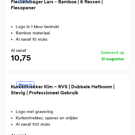
Flessendrager Lars - Bamboe | 6 flessen |
Flesopener
Logo in 1 kleur bedrukt
Bamboe materiaal
Al vanaf 10 stuks
Al vanaf
Geleverd op
10,75
21 augustus
Nieuw ✨
Kurkentrekker Kim – RVS | Dubbele Hefboom |
Stevig | Professioneel Gebruik
Logo met gravering
Kurkentrekker, opener en snijder
Al vanaf 100 stuks