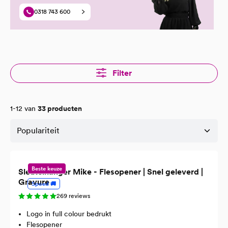
0318 743 600
Filter
1-12 van
33 producten
Beste keuze
Sleutelhanger Mike - Flesopener | Snel geleverd |
Gravure
Spoed 🚚
269 reviews
Logo in full colour bedrukt
Flesopener