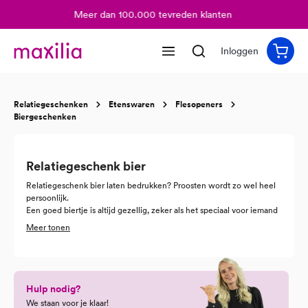
Meer dan 100.000 tevreden klanten
hoofdinhoud
Inloggen
Relatiegeschenken
Etenswaren
Flesopeners
Biergeschenken
Relatiegeschenk bier
Relatiegeschenk bier laten bedrukken? Proosten wordt zo wel heel
persoonlijk.
Een goed biertje is altijd gezellig, zeker als het speciaal voor iemand
is gemaakt. Met uw eigen etiket of cadeaudoos verandert u een
Meer tonen
standaard fles in een persoonlijk relatiegeschenk waar mensen echt
even voor gaan zitten. Het is betaalbaar, valt bijna altijd in de smaak
en houdt uw merk op een leuke manier onder de aandacht.
Bij Maxilia combineren we jarenlange ervaring in relatiegeschenken
Hulp nodig?
met een breed aanbod aan bieren en verpakkingen. Zo krijgt u een
cadeau dat zowel professioneel als persoonlijk aanvoelt.
We staan voor je klaar!