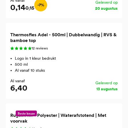
Al vanaf
Geleverd op
0,14
-7%
0,15
20 augustus
Thermosfles Adel - 500ml | Dubbelwandig | RVS &
bamboe top
12 reviews
Logo in 1 kleur bedrukt
500 ml
Al vanaf 10 stuks
Al vanaf
Geleverd op
6,40
13 augustus
Beste keuze
Rugzak Rif - Polyester | Waterafstotend | Met
voorvak