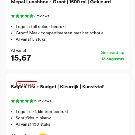
Mepal Lunchbox - Groot | 1500 ml | Gekleurd
2 reviews
Logo in full colour bedrukt
Groot! Maak compartimenten met het schotje
Al vanaf 5 stuks
Al vanaf
Geleverd op
15,67
13 augustus
Goedkoop
Balpen Lea - Budget | Kleurrijk | Kunststof
79 reviews
Logo in 1-4 kleuren bedrukt
Schrijfkleur: blauw
Al vanaf 100 stuks