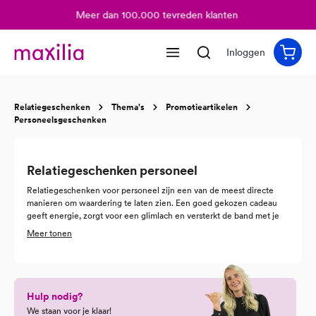
Meer dan 100.000 tevreden klanten
hoofdinhoud
Inloggen
Relatiegeschenken
Thema's
Promotieartikelen
Personeelsgeschenken
Relatiegeschenken personeel
Relatiegeschenken voor personeel zijn een van de meest directe
manieren om waardering te laten zien. Een goed gekozen cadeau
geeft energie, zorgt voor een glimlach en versterkt de band met je
organisatie. Met een persoonlijk relatiegeschenk voelt je team dat
Meer tonen
hun inzet wordt gezien en gewaardeerd. Bij Maxilia denken we
graag met je mee zodat jouw geschenk echt past bij je collega’s.
Hulp nodig?
We staan voor je klaar!