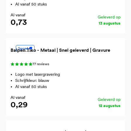
Al vanaf 50 stuks
Al vanaf
Geleverd op
0,73
13 augustus
Spoed 🚚
Balpen Tiko - Metaal | Snel geleverd | Gravure
77 reviews
Logo met lasergravering
Schrijfkleur: blauw
Al vanaf 50 stuks
Al vanaf
Geleverd op
0,29
12 augustus