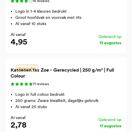
14 reviews
Logo in 1-4 kleuren bedrukt
Groot hoofdvak en voorvak met rits
Al vanaf 10 stuks
Al vanaf
Geleverd op
4,95
13 augustus
Gerecycled
Katoenen tas Zoe - Gerecycled | 250 g/m² | Full
Colour
71 reviews
Logo in full colour bedrukt
250 grams: Zware kwaliteit, dagelijks gebruik
Al vanaf 25 stuks
Al vanaf
Geleverd op
2,78
17 augustus