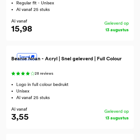
Regular fit - Unisex
Al vanaf 25 stuks
Al vanaf
Geleverd op
15,98
13 augustus
Spoed 🚚
Beanie Noan - Acryl | Snel geleverd | Full Colour
28 reviews
Logo in full colour bedrukt
Unisex
Al vanaf 25 stuks
Al vanaf
Geleverd op
3,55
13 augustus