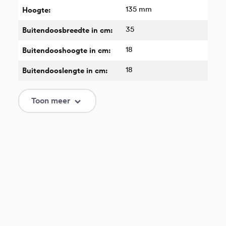
135 mm
Hoogte:
35
Buitendoosbreedte in cm:
18
Buitendooshoogte in cm:
18
Buitendooslengte in cm:
60 mm
Drukbreedte 1:
Toon meer
N/A
Druk breedte 2:
6 mm
Drukhoogte 1:
N/A
Drukhoogte 2:
Rechtshandig
Drukpositie 1:
N/A
Drukpositie 2:
Donkergrijs
Kleur: