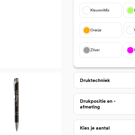
KleurenMix
Oranje
Zilver
Selecteer
Druktechniek
Selecteer
Drukpositie en -
afmeting
Kies je aantal