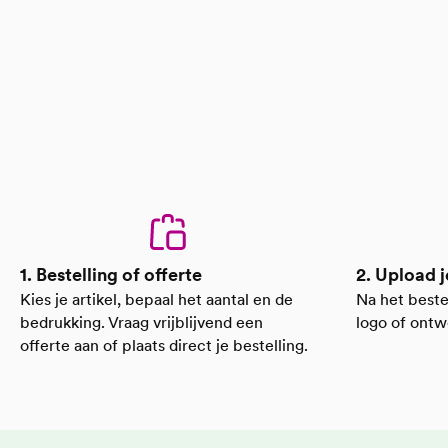
Kartonnen doos
Binnenverpakking:
Kartonnen doos
Buitendoos verpakking:
Lasergravering
Aantal kleuren bedrukking:
China
Land van herkomst:
Blauw
Inkt kleur:
Drukmechanisme
Mechanisme van dop:
1. Bestelling of offerte
2. Upload j
Kies je artikel, bepaal het aantal en de
Na het beste
bedrukking. Vraag vrijblijvend een
logo of ontw
offerte aan of plaats direct je bestelling.