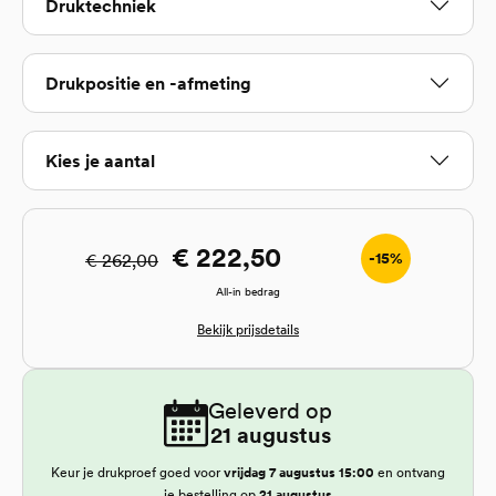
Selecteer
Druktechniek
Selecteer
Drukpositie en -afmeting
Kies je aantal
€ 222,50
-15%
€ 262,00
All-in bedrag
Bekijk prijsdetails
Geleverd op
21 augustus
Keur je drukproef goed voor
vrijdag 7 augustus 15:00
en ontvang
je bestelling op
21 augustus