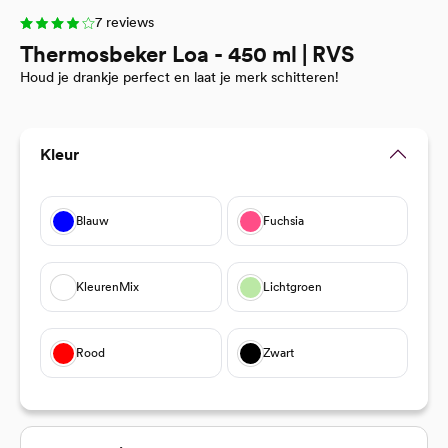
7 reviews
Thermosbeker Loa - 450 ml | RVS
Houd je drankje perfect en laat je merk schitteren!
Selecteer
Kleur
Blauw
Fuchsia
KleurenMix
Lichtgroen
Rood
Zwart