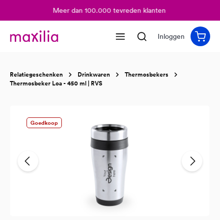
Meer dan 100.000 tevreden klanten
hoofdinhoud
Inloggen
Relatiegeschenken
Drinkwaren
Thermosbekers
Thermosbeker Loa - 450 ml | RVS
Afbeeldingengalerij overslaan
Goedkoop