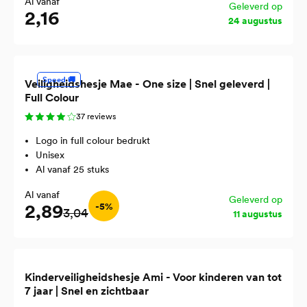
Al vanaf
Geleverd op
2,16
24 augustus
Spoed 🚚
Veiligheidshesje Mae - One size | Snel geleverd |
Full Colour
37 reviews
Logo in full colour bedrukt
Unisex
Al vanaf 25 stuks
Al vanaf
Geleverd op
2,89
-5%
3,04
11 augustus
Kinderveiligheidshesje Ami - Voor kinderen van tot
7 jaar | Snel en zichtbaar