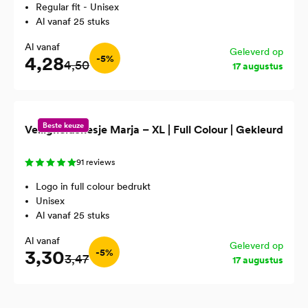
Regular fit - Unisex
Al vanaf 25 stuks
Al vanaf
Geleverd op
4,28
-5%
4,50
17 augustus
Beste keuze
Veiligheidshesje Marja – XL | Full Colour | Gekleurd
91 reviews
Logo in full colour bedrukt
Unisex
Al vanaf 25 stuks
Al vanaf
Geleverd op
3,30
-5%
3,47
17 augustus